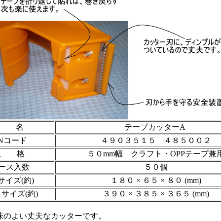
品 名
テープカッターA
ANコード
４９０３５１５ ４８５００２
規 格
５０mm幅 クラフト・OPPテープ兼
ース入数
５０個
サイズ(約)
１８０ × ６５ × ８０ (mm)
サイズ(約)
３９０ × ３８５ × ３６５ (mm)
のよい丈夫なカッターです。