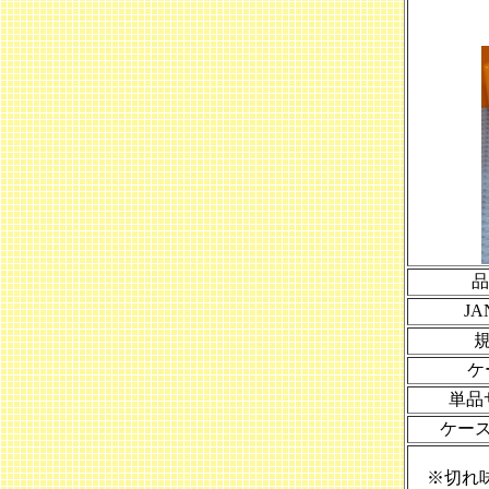
J
ケ
単品
ケース
※切れ味