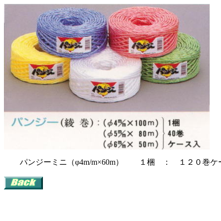
パンジーミニ（φ4m/m×60m） １梱 ： １２０巻ケ