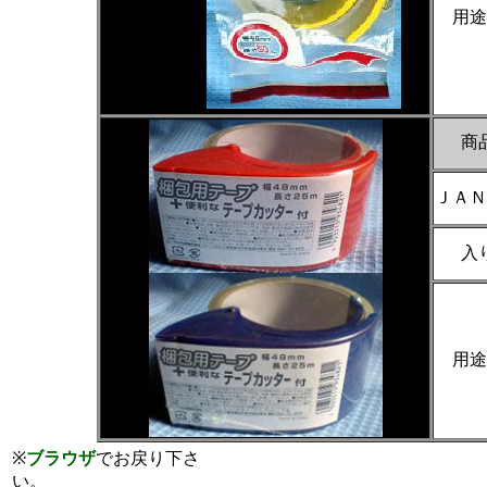
用途
商
ＪＡＮ
入
用途
※
ブラウザ
でお戻り下さ
い。