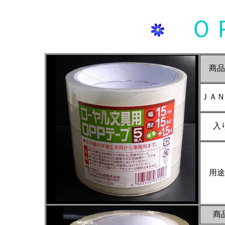
Ｏ
商
ＪＡＮ
入
用途
商